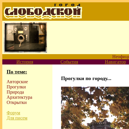
Неофиц
История
События
Навигатор
По теме:
Прогулки по городу...
Авторские
Прогулки
Природа
Архитектура
Открытки
Форум
Для писем