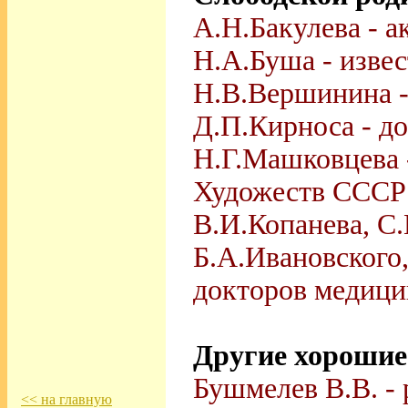
А.Н.Бакулева - а
Н.А.Буша - извес
Н.В.Вершинина -
Д.П.Кирноса - д
Н.Г.Машковцева 
Художеств СССР
В.И.Копанева,
С.
Б.А.Ивановского
докторов медици
Другие хорошие
Бушмелев В.В. -
<< на главную