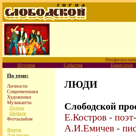
Неофициальны
История
События
Навигатор
По теме:
ЛЮДИ
Личности
Современники
Художники
Музыканты
Слободской про
Потеха
Шейкер
Е.Костров - поэт
Фотоальбом
А.И.Емичев - пи
Форум
Для писем